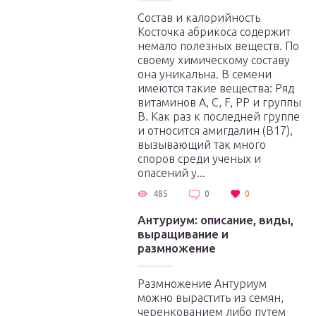
Состав и калорийность
Косточка абрикоса содержит
немало полезных веществ. По
своему химическому составу
она уникальна. В семени
имеются такие вещества: Ряд
витаминов А, С, F, PP и группы
B. Как раз к последней группе
и относится амигдалин (B17),
вызывающий так много
споров среди ученых и
опасений у...
485
0
0
Антуриум: описание, виды,
выращивание и
размножение
Размножение Антуриум
можно вырастить из семян,
черенкованием либо путем