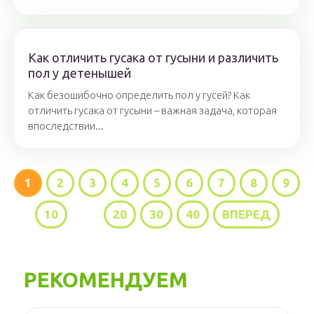
Как отличить гусака от гусыни и различить
пол у детенышей
Как безошибочно определить пол у гусей? Как
отличить гусака от гусыни – важная задача, которая
впоследствии...
1
2
3
4
5
6
7
8
9
10
...
20
30
40
ВПЕРЕД
РЕКОМЕНДУЕМ