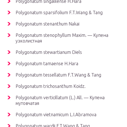
Polygonatum singalilense H.Hara
Polygonatum sparsifolium F.T.Wang & Tang
Polygonatum stenanthum Nakai
Polygonatum stenophyllum Maxim. — Купена
узколистная
Polygonatum stewartianum Diels
Polygonatum tamaense H.Hara
Polygonatum tessellatum F.T.Wang & Tang
Polygonatum trichosanthum Koidz.
Polygonatum verticillatum (L.) All. — Купена
мутовчатая
Polygonatum vietnamicum L.I.Abramova
Polygonatum wardii F.T.Wang & Tang