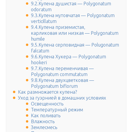
9.2.Купена душистая — Polygonatum
odoratum
9.3.Купена мутовчатая — Polygonatum
verticillatum
9.4.Купена приземистая,
карликовая или низкая — Polygonatum
humile
9.5.Купена серповидная — Polugonatum
falcatum
9.6.Купена Хукера — Polygonatum
hookeri
9.7.Купена переменчивая —
Polygonatum commutatum
9.8.Купена двухцветковая —
Polygonatum biflorum
Как размножается купена?
Уход за гуэрнией в домашних условиях
Освещенность
Температурный режим
Как поливать
Влажность
Землесмесь