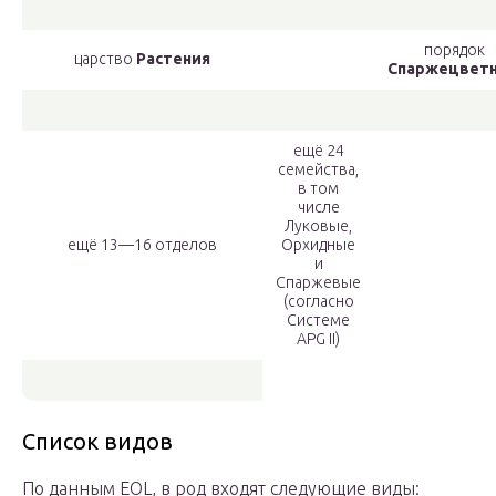
порядок
царство
Растения
Спаржецвет
ещё 24
семейства,
в том
числе
Луковые,
ещё 13—16 отделов
Орхидные
и
Спаржевые
(согласно
Системе
APG II)
Список видов
По данным EOL, в род входят следующие виды: