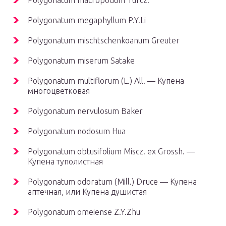
Polygonatum macropodum Turcz.
Polygonatum megaphyllum P.Y.Li
Polygonatum mischtschenkoanum Greuter
Polygonatum miserum Satake
Polygonatum multiflorum (L.) All. — Купена
многоцветковая
Polygonatum nervulosum Baker
Polygonatum nodosum Hua
Polygonatum obtusifolium Miscz. ex Grossh. —
Купена туполистная
Polygonatum odoratum (Mill.) Druce — Купена
аптечная, или Купена душистая
Polygonatum omeiense Z.Y.Zhu