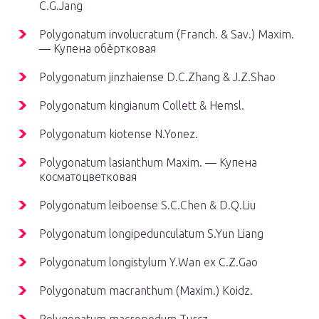
C.G.Jang
Polygonatum involucratum (Franch. & Sav.) Maxim.
— Купена обёртковая
Polygonatum jinzhaiense D.C.Zhang & J.Z.Shao
Polygonatum kingianum Collett & Hemsl.
Polygonatum kiotense N.Yonez.
Polygonatum lasianthum Maxim. — Купена
косматоцветковая
Polygonatum leiboense S.C.Chen & D.Q.Liu
Polygonatum longipedunculatum S.Yun Liang
Polygonatum longistylum Y.Wan ex C.Z.Gao
Polygonatum macranthum (Maxim.) Koidz.