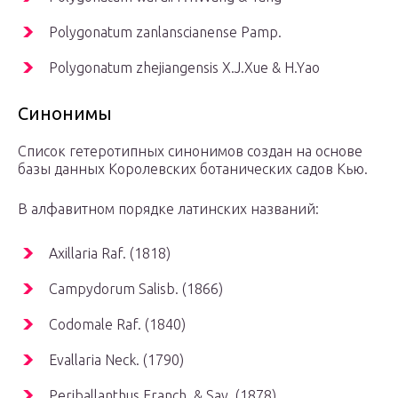
Polygonatum zanlanscianense Pamp.
Polygonatum zhejiangensis X.J.Xue & H.Yao
Синонимы
Список гетеротипных синонимов создан на основе
базы данных Королевских ботанических садов Кью.
В алфавитном порядке латинских названий:
Axillaria Raf. (1818)
Campydorum Salisb. (1866)
Codomale Raf. (1840)
Evallaria Neck. (1790)
Periballanthus Franch. & Sav. (1878)