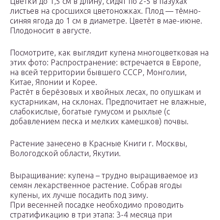
Цветки до 1,5 см в длину, сидят по 2-5 в пазухах
листьев на сросшихся цветоножках. Плод — тёмно-
синяя ягода до 1 см в диаметре. Цветёт в мае-июне.
Плодоносит в августе.
Посмотрите, как выглядит купена многоцветковая на
этих фото: Распространение: встречается в Европе,
на всей территории бывшего СССР, Монголии,
Китае, Японии и Корее.
Растёт в берёзовых и хвойных лесах, по опушкам и
кустарникам, на склонах. Предпочитает не влажные,
слабокислые, богатые гумусом и рыхлые (с
добавлением песка и мелких камешков) почвы.
Растение занесено в Красные Книги г. Москвы,
Вологодской области, Якутии.
Выращивание: купена – трудно выращиваемое из
семян лекарственное растение. Собрав ягоды
купены, их лучше посадить под зиму.
При весенней посадке необходимо проводить
стратификацию в три этапа: 3-4 месяца при