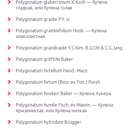
Polygonatum glaberrimum K.Koch — Купена
гладкая, или Купена голая
Polygonatum gracile P.Y. Li
Polygonatum graminifolium Hook. — Купена
злаколистная
Polygonatum grandicaule Y.S.Kim, B.U.Oh & C.G.Jang
Polygonatum griffithii Baker
Polygonatum hirtellum Hand.-Mazz.
Polygonatum hirtum (Bosc ex Poir.) Pursh
Polygonatum hookeri Baker — Купена Хукера
Polygonatum humile Fisch. ex Maxim. — Купена
приземистая, или Купена низкая
Polygonatum hybridum Brügger