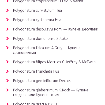
Polygonatum cryptanthum H.Lév. & Vaniot
Polygonatum curvistylum Hua
Polygonatum cyrtonema Hua
Polygonatum desoulavyi Kom. — Купена Десулави
Polygonatum domonense Satake
Polygonatum falcatum A.Gray — Купена
серповидная
Polygonatum filipes Merr. ex C.Jeffrey & McEwan
Polygonatum franchetii Hua
Polygonatum geminiflorum Decne.
Polygonatum glaberrimum K.Koch — Купена
гладкая, или Купена голая
Polygonatum gracile P.Y. Li