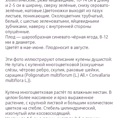
эллиптические, реже яйцевидные, 10-14 см в длину
и 2-5 см в ширину, сверху зелёные, снизу серовато-
зелёные, матовые.Цветоножки выходят из пазух
листьев, поникающие. Околоцветник трубчатый,
белый, с шестью зеленоватыми, яйцевидными
зубчиками, наверху с внутренней стороны
опушённые.
Плод — шарообразная синевато-чёрная ягода, 8-12
мм в диаметре.
Цветёт в мае-июне. Плодоносит в августе.
Эти фото иллюстрируют описание купены душистой:
Не путать с купеной многоцветковой (кокушечьи
слёзы, чётрово ребро, скупия, раковые шейки,
сарацика (Poligonatum multiflorum (L.) All.= Convallaria
multiflora L.)).
Купена многоцветковая растёт по влажным местам. В
целом более массивное и ярко выраженное
растение, с крупной листвой и большим количеством
цветков на стебле. Стебель цилиндрический,
изогнутый или косовосходящий.