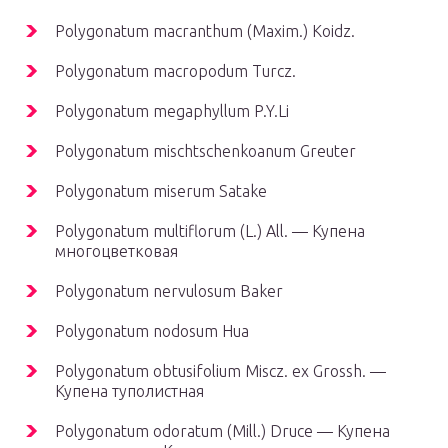
Polygonatum macranthum (Maxim.) Koidz.
Polygonatum macropodum Turcz.
Polygonatum megaphyllum P.Y.Li
Polygonatum mischtschenkoanum Greuter
Polygonatum miserum Satake
Polygonatum multiflorum (L.) All. — Купена
многоцветковая
Polygonatum nervulosum Baker
Polygonatum nodosum Hua
Polygonatum obtusifolium Miscz. ex Grossh. —
Купена туполистная
Polygonatum odoratum (Mill.) Druce — Купена