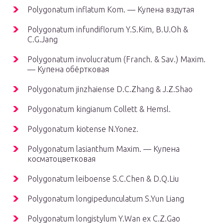
Polygonatum inflatum Kom. — Купена вздутая
Polygonatum infundiflorum Y.S.Kim, B.U.Oh &
C.G.Jang
Polygonatum involucratum (Franch. & Sav.) Maxim.
— Купена обёртковая
Polygonatum jinzhaiense D.C.Zhang & J.Z.Shao
Polygonatum kingianum Collett & Hemsl.
Polygonatum kiotense N.Yonez.
Polygonatum lasianthum Maxim. — Купена
косматоцветковая
Polygonatum leiboense S.C.Chen & D.Q.Liu
Polygonatum longipedunculatum S.Yun Liang
Polygonatum longistylum Y.Wan ex C.Z.Gao