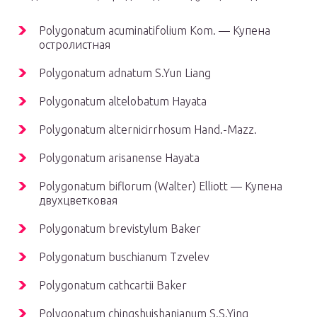
Polygonatum acuminatifolium Kom. — Купена
остролистная
Polygonatum adnatum S.Yun Liang
Polygonatum altelobatum Hayata
Polygonatum alternicirrhosum Hand.-Mazz.
Polygonatum arisanense Hayata
Polygonatum biflorum (Walter) Elliott — Купена
двухцветковая
Polygonatum brevistylum Baker
Polygonatum buschianum Tzvelev
Polygonatum cathcartii Baker
Polygonatum chingshuishanianum S.S.Ying