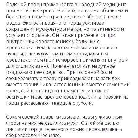
Водяной перец применяется в народной медицине
при маточных кровотечениях, во время обильных и
болезненных менструаций, после абортов, после
родов. Экстракт водяного перца усиливает
сокращения мускулатуры матки, но по активности
уступает спорынье. Он также применяется при
внутренних кровотечениях у больных с
кровохарканьем, кровотечениями из мочевого
пузыря, с желудочным и геморроидальным
кровотечением (при геморрое применяют внутрь и
для сидячих ванн). Применяется как наружное
раздражающее средство. При головной боли
свежеразмятую траву прикладывают на затылок
вместо горчичника. Истолченный вместе с семенами
горец очищает лицо от шрамов, уничтожает
веснушки и застарелые кровоподтеки, а повязки из
горца рассасывают твердые опухоли.
Соком свежей травы смазывают язвы у животных,
чтобы на них не садились мухи. С этой же целью
листьями горца перечного можно перекладывать
свежепосоленное мясо.