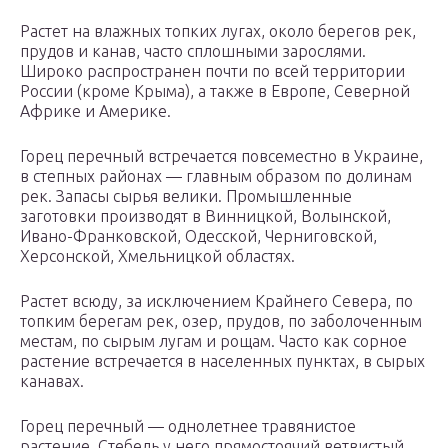
Растет на влажных топких лугах, около берегов рек,
прудов и канав, часто сплошными зарослями.
Широко распространен почти по всей территории
России (кроме Крыма), а также в Европе, Северной
Африке и Америке.
Горец перечный встречается повсеместно в Украине,
в степных районах — главным образом по долинам
рек. Запасы сырья велики. Промышленные
заготовки производят в Винницкой, Волынской,
Ивано-Франковской, Одесской, Черниговской,
Херсонской, Хмельницкой областях.
Растет всюду, за исключением Крайнего Севера, по
топким берегам рек, озер, прудов, по заболоченным
местам, по сырым лугам и рощам. Часто как сорное
растение встречается в населенных пунктах, в сырых
канавах.
Горец перечный — однолетнее травянистое
растение. Стебель у него прямостоячий ветвистый,