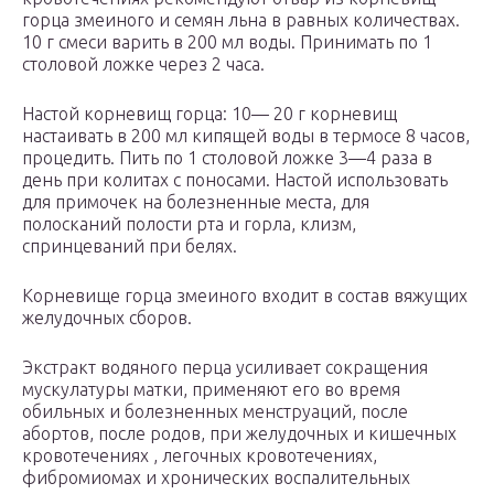
горца змеиного и семян льна в равных количествах.
10 г смеси варить в 200 мл воды. Принимать по 1
столовой ложке через 2 часа.
Настой корневищ горца: 10— 20 г корневищ
настаивать в 200 мл кипящей воды в термосе 8 часов,
процедить. Пить по 1 столовой ложке 3—4 раза в
день при колитах с поносами. Настой использовать
для примочек на болезненные места, для
полосканий полости рта и горла, клизм,
спринцеваний при белях.
Корневище горца змеиного входит в состав вяжущих
желудочных сборов.
Экстракт водяного перца усиливает сокращения
мускулатуры матки, применяют его во время
обильных и болезненных менструаций, после
абортов, после родов, при желудочных и кишечных
кровотечениях , легочных кровотечениях,
фибромиомах и хронических воспалительных