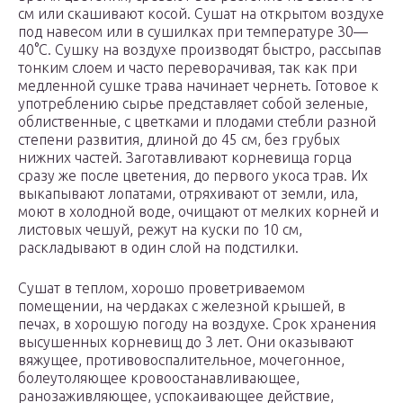
см или скашивают косой. Сушат на открытом воздухе
под навесом или в сушилках при температуре 30—
40°С. Сушку на воздухе производят быстро, рассыпав
тонким слоем и часто переворачивая, так как при
медленной сушке трава начинает чернеть. Готовое к
употреблению сырье представляет собой зеленые,
облиственные, с цветками и плодами стебли разной
степени развития, длиной до 45 см, без грубых
нижних частей. Заготавливают корневища горца
сразу же после цветения, до первого укоса трав. Их
выкапывают лопатами, отряхивают от земли, ила,
моют в холодной воде, очищают от мелких корней и
листовых чешуй, режут на куски по 10 см,
раскладывают в один слой на подстилки.
Сушат в теплом, хорошо проветриваемом
помещении, на чердаках с железной крышей, в
печах, в хорошую погоду на воздухе. Срок хранения
высушенных корневищ до 3 лет. Они оказывают
вяжущее, противовоспалительное, мочегонное,
болеутоляющее кровоостанавливающее,
ранозаживляющее, успокаивающее действие,