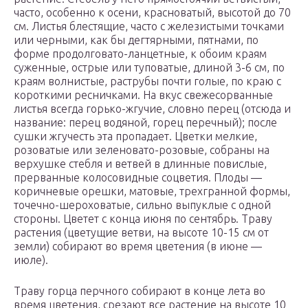
часто, особенно к осени, красноватый, высотой до 70
см. Листья блестящие, часто с железистыми точками
или черными, как бы дегтярными, пятнами, по
форме продолговато-ланцетные, к обоим краям
суженные, острые или туповатые, длиной 3-6 см, по
краям волнистые, раструбы почти голые, по краю с
короткими ресничками. На вкус свежесорванные
листья всегда горько-жгучие, словно перец (отсюда и
название: перец водяной, горец перечный); после
сушки жгучесть эта пропадает. Цветки мелкие,
розоватые или зеленовато-розовые, собраны на
верхушке стебля и ветвей в длинные повислые,
прерванные колосовидные соцветия. Плоды —
коричневые орешки, матовые, трехгранной формы,
точечно-шероховатые, сильно выпуклые с одной
стороны. Цветет с конца июня по сентябрь. Траву
растения (цветущие ветви, на высоте 10-15 см от
земли) собирают во время цветения (в июне —
июле).
Траву горца перчного собирают в конце лета во
время цветения, срезают все растение на высоте 10