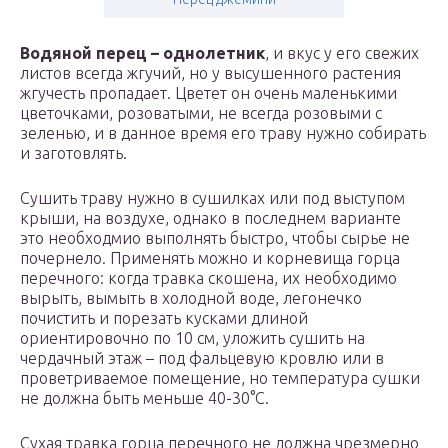
Водяной перец – однолетник
, и вкус у его свежих
листов всегда жгучий, но у высушенного растения
жгучесть пропадает. Цветет он очень маленькими
цветочками, розоватыми, не всегда розовыми с
зеленью, и в данное время его траву нужно собирать
и заготовлять.
Сушить траву нужно в сушилках или под выступом
крыши, на воздухе, однако в последнем варианте
это необходмио выполнять быстро, чтобы сырье не
почернело. Применять можно и корневища горца
перечного: когда травка скошена, их необходимо
вырыть, вымыть в холодной воде, легонечко
почистить и порезать кусками длиной
ориентировочно по 10 см, уложить сушить на
чердачный этаж – под фальцевую кровлю или в
проветриваемое помещение, но температура сушки
не должна быть меньше 40-30°C.
Сухая травка горца перечного не должна чрезмерно