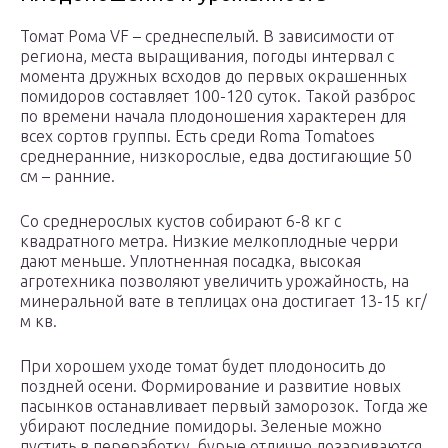
Томат Рома VF – среднеспелый. В зависимости от
региона, места выращивания, погоды интервал с
момента дружных всходов до первых окрашенных
помидоров составляет 100-120 суток. Такой разброс
по времени начала плодоношения характерен для
всех сортов группы. Есть среди Roma Tomatoes
среднеранние, низкорослые, едва достигающие 50
см – ранние.
Со среднерослых кустов собирают 6-8 кг с
квадратного метра. Низкие мелкоплодные черри
дают меньше. Уплотненная посадка, высокая
агротехника позволяют увеличить урожайность, на
минеральной вате в теплицах она достигает 13-15 кг/
м кв.
При хорошем уходе томат будет плодоносить до
поздней осени. Формирование и развитие новых
пасынков останавливает первый заморозок. Тогда же
убирают последние помидоры. Зеленые можно
пустить в переработку, бурые отлично дозариваются