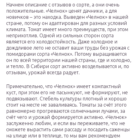
Начнем описание с отзывов о сорте, а они очень
положительные. «Челнок» ценят дачники, а для
новичков – это находка. Выведен «Челнок» в нашей
стране, потому он адаптирован для разных условий
климата. Томат имеет много преимуществ, при этом
неприхотлив. Одной из сильных сторон сорта
является его холодостойкость. Даже холодное и
дождливое лето не оставит ваши труды без урожая с
помидорами сорта «Челнок». Потому выращивается
он по всей территории нашей страны, где и холодно,
и тепло. В Сибири сорт активно возделывается и, по
отзывам, урожай всегда радует.
Примечательно, что «Челнок» имеет компактный
куст, при этом его не пасынкуют, не формируют, не
подвязывают. Стебель культуры плотный и хорошо
стоит на месте не заваливаясь. Томаты за счёт этого
равномерно прогреваются солнечными лучами, за
счёт чего и урожай формируется активно. «Челнок»
заслуженно любим, и если вы переживаете, что не
сможете вырастить сами рассаду и посадить саженцы
на улице или в теплице, то мы вам рекомендуем