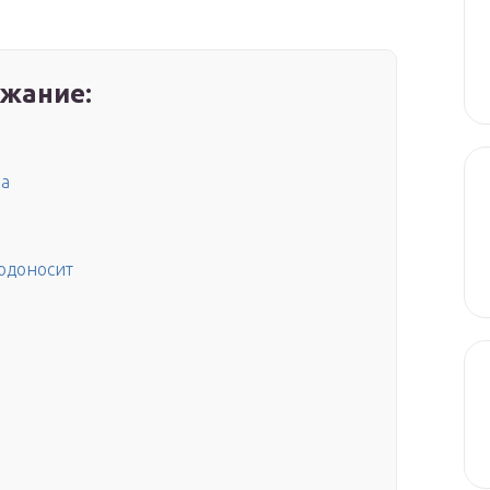
жание:
на
лодоносит