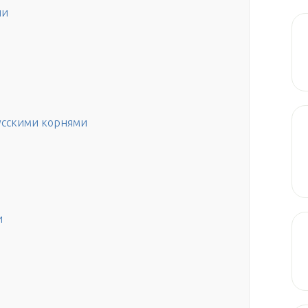
ии
усскими корнями
и