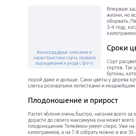
Впервые зац
жизни, но в
оборвать. П
3-4 году, ко
килограммов
Сроки ц
Виноград дарья: описание и
характеристики сорта, правила
Сорт расцве
выращивания и ухода с фото
сортов. Так 
бутоны, кото
порой даже и дольше. Сами цветы у дерева к
слегка розоватыми лепестками и мощнейшим 
Плодоношение и прирост
Растет яблоня очень быстро, нагоняя всего за
дорасти до своего максимума она может всего 
плодоношение Телеймон умеет споро. Уже на 5
килограммов, а на 7-8 собрать можно и все 35