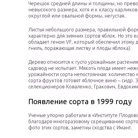
Черешок средней длины и толщины, но превос
невысокого размера, хотя и к классу карлико
округлой или овальной формы, негустая.
Листья небольшого размера, правильной форм
характерно для зимних сортов яблок. Но это е
обладает геном VF, который обеспечил этому 
гниль, поражающая листву и плоды яблока).
Дерево относится к густо урожайным растениям,
садовод не испытает. Мякоть плода имеет нежн
урожайности сорта непостоянная: количество я
сорта фруктов готовят яблочное вино – сидр.
селекционеров Коваленко, Гракович, Евдоким
Появление сорта в 1999 году
Ученые упорно работали в «Институте Плодово
благодаря многоразовому скрещиванию сортов 
фото этих сортов, заметны сходства с Имант.