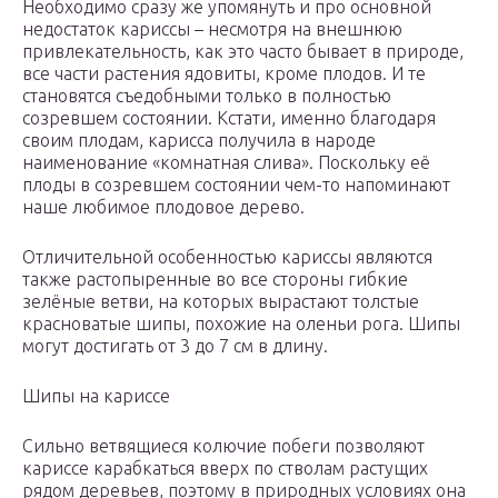
Необходимо сразу же упомянуть и про основной
недостаток кариссы – несмотря на внешнюю
привлекательность, как это часто бывает в природе,
все части растения ядовиты, кроме плодов. И те
становятся съедобными только в полностью
созревшем состоянии. Кстати, именно благодаря
своим плодам, карисса получила в народе
наименование «комнатная слива». Поскольку её
плоды в созревшем состоянии чем-то напоминают
наше любимое плодовое дерево.
Отличительной особенностью кариссы являются
также растопыренные во все стороны гибкие
зелёные ветви, на которых вырастают толстые
красноватые шипы, похожие на оленьи рога. Шипы
могут достигать от 3 до 7 см в длину.
Шипы на кариссе
Сильно ветвящиеся колючие побеги позволяют
кариссе карабкаться вверх по стволам растущих
рядом деревьев, поэтому в природных условиях она