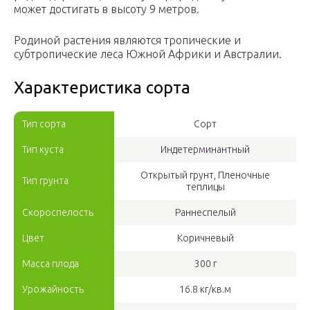
может достигать в высоту 9 метров.
Родиной растения являются тропические и
субтропические леса Южной Африки и Австралии.
Характеристика сорта
Тип сорта
Сорт
Тип куста
Индетерминантный
Открытый грунт, Пленочные
Тип грунта
теплицы
Скороспелость
Раннеспелый
Цвет
Коричневый
Масса плода
300 г
Урожайность
16.8 кг/кв.м