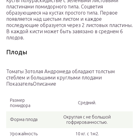
Кусты полураскидистые с зелеными листовыми
пластинами помидорного типа. Соцветия
образующиеся на кустах простого типа. Первое
появляется над шестым листом и каждое
последующие образуется через 2 листовых пластины.
В каждой кисти может быть завязано в среднем 6
плодов.
Плоды
Томаты Зотолая Андромеда обладают толстым
стеблем и большими круглыми плодами
ПоказательОписание
Размер
Средний.
помидора
Округлая с не большой
Форма плода
гофрированностью.
Урожайность
10 кг. с 1м2.