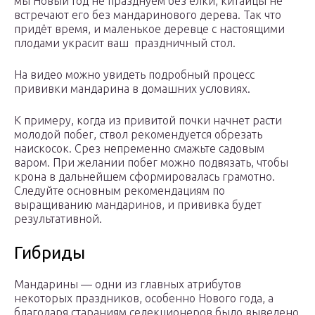
мы Новый Год не празднуем без ёлки, китайцы не
встречают его без мандаринового дерева. Так что
придёт время, и маленькое деревце с настоящими
плодами украсит ваш праздничный стол.
На видео можно увидеть подробный процесс
прививки мандарина в домашних условиях.
К примеру, когда из привитой почки начнет расти
молодой побег, ствол рекомендуется обрезать
наискосок. Срез непременно смажьте садовым
варом. При желании побег можно подвязать, чтобы
крона в дальнейшем сформировалась грамотно.
Следуйте основным рекомендациям по
выращиванию мандаринов, и прививка будет
результативной.
Гибриды
Мандарины — одни из главных атрибутов
некоторых праздников, особенно Нового года, а
благодаря стараниям селекционеров было выведено