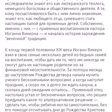
исследователи знают его как лютеранского теолога,
немецкого богослова и общественного деятеля. А те,
кому посчастливилось быть с ним лично знакомым,
знают его, как любящего отца, сумевшего стать
настоящим папой для приемных детей. Собственно,
именно с них — с приемных воспитанников пастора
Иоганна Вихерна — и началась история зарождения
“веночной” традиции.
К концу первой половины XIX века Иоганн Вихерн
взял в свою семью несколько детей из бедных семей
на воспитание, чтобы дать им то, чего им никогда не
смогут дать их настоящие родители из-за
финансовой несостоятельности. За полтора месяца
до наступления Рождества детвора начала мучить
ученого бесконечными вопросами: а когда наступит
праздник, а скоро ли, а долго ли ждать кануна, а
сколько дней ожидания осталось… Приемный отец
настолько устал от бесконечных вопросов, что решил
придумать какое-то альтернативное решение —
сделать так, чтобы ребятня могла самостоятельно, без
его помощи отсчитывать дни до Рождества Христова.