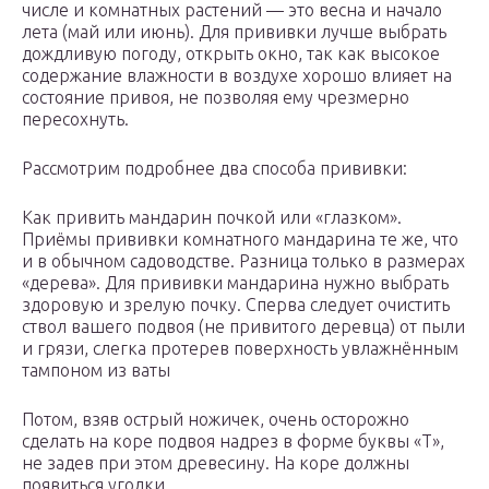
числе и комнатных растений — это весна и начало
лета (май или июнь). Для прививки лучше выбрать
дождливую погоду, открыть окно, так как высокое
содержание влажности в воздухе хорошо влияет на
состояние привоя, не позволяя ему чрезмерно
пересохнуть.
Рассмотрим подробнее два способа прививки:
Как привить мандарин почкой или «глазком».
Приёмы прививки комнатного мандарина те же, что
и в обычном садоводстве. Разница только в размерах
«дерева». Для прививки мандарина нужно выбрать
здоровую и зрелую почку. Сперва следует очистить
ствол вашего подвоя (не привитого деревца) от пыли
и грязи, слегка протерев поверхность увлажнённым
тампоном из ваты
Потом, взяв острый ножичек, очень осторожно
сделать на коре подвоя надрез в форме буквы «Т»,
не задев при этом древесину. На коре должны
появиться уголки