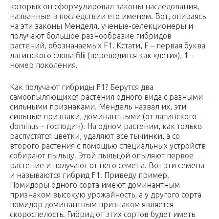
которых он сформулировал законы наследования,
названные в последствии его именем. Вот, опираясь
на эти законы Менделя, ученые-селекционеры и
получают большое разнообразие гибридов
растений, обозначаемых F1. Кстати, F – первая буква
латинского слова filii (переводится как «дети»), 1 –
номер поколения.
Как получают гибриды F1? Берутся два
самоопыляющихся растения одного вида с разными
сильными признаками. Мендель назвал их, эти
сильные признаки, доминантными (от латинского
dominus – господин). На одном растении, как только
распустятся цветки, удаляют все тычинки, а со
второго растения с помощью специальных устройств
собирают пыльцу. Этой пыльцой опыляют первое
растение и получают от него семена. Вот эти семена
и называются гибрид F1. Приведу пример.
Помидоры одного сорта имеют доминантным
признаком высокую урожайность, а у другого сорта
помидор доминантным признаком является
скороспелость. Гибрид от этих сортов будет иметь