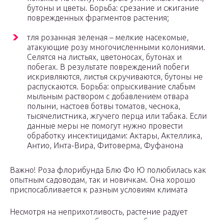
бутоны и цветы. Борьба: срезание и сжигание
поврежденных фрагментов растения;
тля розанная зеленая – мелкие насекомые,
атакующие розу многочисленными колониями.
Селятся на листьях, цветоносах, бутонах и
побегах. В результате повреждений побеги
искривляются, листья скручиваются, бутоны не
распускаются. Борьба: опрыскивание слабым
мыльным раствором с добавлением отвара
полыни, настоев ботвы томатов, чеснока,
тысячелистника, жгучего перца или табака. Если
данные меры не помогут нужно провести
обработку инсектицидами: Актары, Актеллика,
Антио, Инта-Вира, Фитоверма, Фуфанона
Важно! Роза флорибунда Блю Фо Ю полюбилась как
опытным садоводам, так и новичкам. Она хорошо
приспосабливается к разным условиям климата
Несмотря на неприхотливость, растение радует