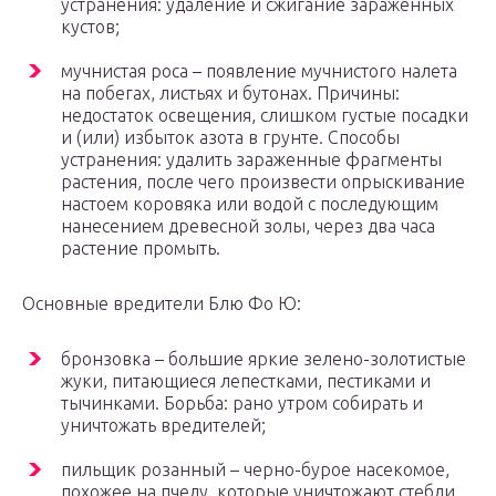
устранения: удаление и сжигание зараженных
кустов;
мучнистая роса – появление мучнистого налета
на побегах, листьях и бутонах. Причины:
недостаток освещения, слишком густые посадки
и (или) избыток азота в грунте. Способы
устранения: удалить зараженные фрагменты
растения, после чего произвести опрыскивание
настоем коровяка или водой с последующим
нанесением древесной золы, через два часа
растение промыть.
Основные вредители Блю Фо Ю:
бронзовка – большие яркие зелено-золотистые
жуки, питающиеся лепестками, пестиками и
тычинками. Борьба: рано утром собирать и
уничтожать вредителей;
пильщик розанный – черно-бурое насекомое,
похожее на пчелу, которые уничтожают стебли,