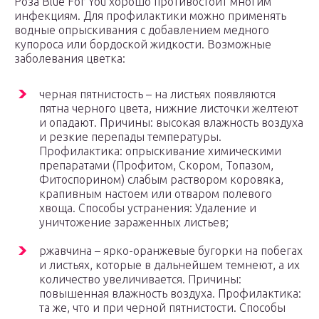
Роза Blue For You хорошо противостоит многим
инфекциям. Для профилактики можно применять
водные опрыскивания с добавлением медного
купороса или бордоской жидкости. Возможные
заболевания цветка:
черная пятнистость – на листьях появляются
пятна черного цвета, нижние листочки желтеют
и опадают. Причины: высокая влажность воздуха
и резкие перепады температуры.
Профилактика: опрыскивание химическими
препаратами (Профитом, Скором, Топазом,
Фитоспорином) слабым раствором коровяка,
крапивным настоем или отваром полевого
хвоща. Способы устранения: Удаление и
уничтожение зараженных листьев;
ржавчина – ярко-оранжевые бугорки на побегах
и листьях, которые в дальнейшем темнеют, а их
количество увеличивается. Причины:
повышенная влажность воздуха. Профилактика:
та же, что и при черной пятнистости. Способы