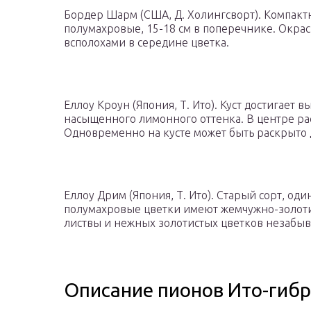
Бордер Шарм (США, Д. Холингсворт). Компактн
полумахровые, 15-18 см в поперечнике. Окра
всполохами в середине цветка.
Еллоу Кроун (Япония, Т. Ито). Куст достигает 
насыщенного лимонного оттенка. В центре ра
Одновременно на кусте может быть раскрыто д
Еллоу Дрим (Япония, Т. Ито). Старый сорт, од
полумахровые цветки имеют жемчужно-золоти
листвы и нежных золотистых цветков незабыв
Описание пионов Ито-гиб