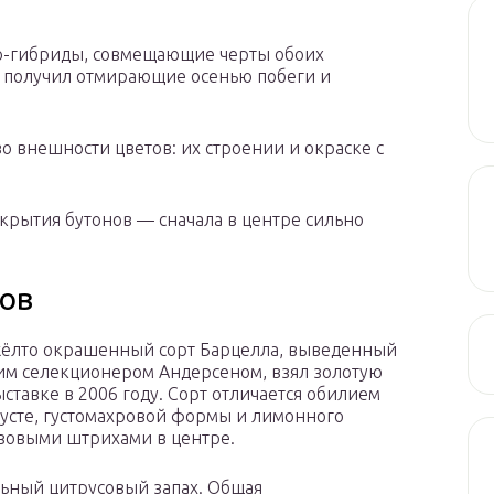
то-гибриды, совмещающие черты обоих
т получил отмирающие осенью побеги и
о внешности цветов: их строении и окраске с
скрытия бутонов — сначала в центре сильно
ов
жёлто окрашенный сорт Барцелла, выведенный
м селекционером Андерсеном, взял золотую
ыставке в 2006 году. Сорт отличается обилием
кусте, густомахровой формы и лимонного
озовыми штрихами в центре.
ьный цитрусовый запах. Общая