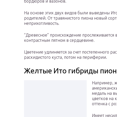
бордюров и вазонов.
На основе этих двух видов были выведены И
родителей. От травянистого пиона новый сор
неприхотливость.
“Древесное” происхождение прослеживается в
контрастным пятном в сердцевине.
Цветение удлиняется за счет постепенного ра
раскидистого куста, потом на периферии.
Желтые Ито гибриды пион
Например, 
американски
медаль на в
цветков на 
оттенка с р
Имеет несил