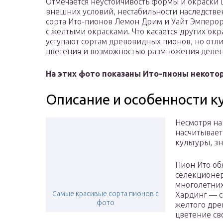
Отмечается неустойчивость формы и окраски ц
внешних условий, нестабильности наследстве
сорта Ито-пионов Лемон Дрим и Уайт Эмперо
с желтыми окрасками. Что касается других окр
уступают сортам древовидных пионов, но отл
цветения и возможностью размножения деле
На этих фото показаны Ито-пионы некотор
Описание и особенности к
Несмотря на
насчитывает 
культуры, з
Пион Ито об
селекционер
многолетних
Самые красивые сорта пионов с
Хардинг — с
фото
желтого дре
цветение св