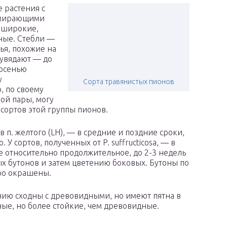
 растения с
отмирающими
, широкие,
ные. Стебли —
ья, похожие на
 увядают — до
 осенью
у
Сорта травянистых пионов
, по своему
ой пары, могу
сортов этой группы пионов.
п. желтого (LH), — в средние и поздние сроки,
У сортов, полученных от P. suffructicosa, — в
е относительно продолжительное, до 2-3 недель
х бутонов и затем цветению боковых. Бутоны по
ро окрашены.
нию сходны с древовидными, но имеют пятна в
ные, но более стойкие, чем древовидные.