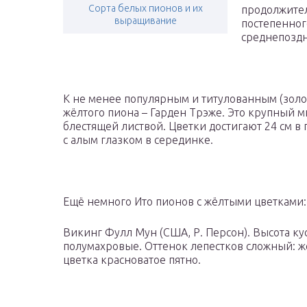
Сорта белых пионов и их
продолжител
выращивание
постепенног
среднепоздн
К не менее популярным и титулованным (золота
жёлтого пиона – Гарден Трэже. Это крупный м
блестящей листвой. Цветки достигают 24 см в
с алым глазком в серединке.
Ещё немного Ито пионов с жёлтыми цветками:
Викинг Фулл Мун (США, Р. Персон). Высота кус
полумахровые. Оттенок лепестков сложный: ж
цветка красноватое пятно.