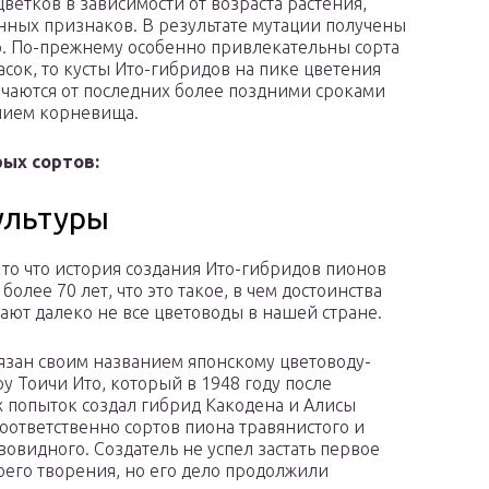
ветков в зависимости от возраста растения,
нных признаков. В результате мутации получены
р. По-прежнему особенно привлекательны сорта
асок, то кусты Ито-гибридов на пике цветения
ичаются от последних более поздними сроками
нием корневища.
ых сортов:
ультуры
 то что история создания Ито-гибридов пионов
более 70 лет, что это такое, в чем достоинства
нают далеко не все цветоводы в нашей стране.
язан своим названием японскому цветоводу-
у Тоичи Ито, который в 1948 году после
 попыток создал гибрид Какодена и Алисы
оответственно сортов пиона травянистого и
вовидного. Создатель не успел застать первое
оего творения, но его дело продолжили