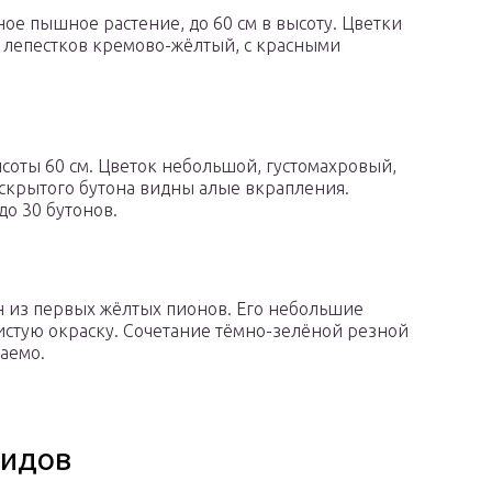
ое пышное растение, до 60 см в высоту. Цветки
с лепестков кремово-жёлтый, с красными
высоты 60 см. Цветок небольшой, густомахровый,
скрытого бутона видны алые вкрапления.
о 30 бутонов.
ин из первых жёлтых пионов. Его небольшие
стую окраску. Сочетание тёмно-зелёной резной
аемо.
ридов