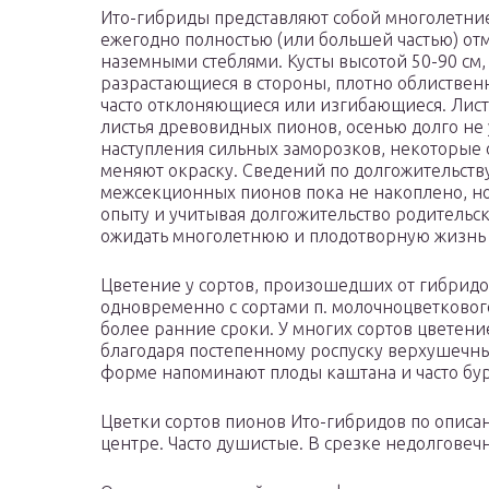
Ито-гибриды представляют собой многолетние
ежегодно полностью (или большей частью) 
наземными стеблями. Кусты высотой 50-90 см
разрастающиеся в стороны, плотно облиствен
часто отклоняющиеся или изгибающиеся. Лист
листья древовидных пионов, осенью долго не
наступления сильных заморозков, некоторые
меняют окраску. Сведений по долгожительств
межсекционных пионов пока не накоплено, но
опыту и учитывая долгожительство родительск
ожидать многолетнюю и плодотворную жизнь 
Цветение у сортов, произошедших от гибридов 
одновременно с сортами п. молочноцветкового. 
более ранние сроки. У многих сортов цветени
благодаря постепенному роспуску верхушечны
форме напоминают плоды каштана и часто бу
Цветки сортов пионов Ито-гибридов по описа
центре. Часто душистые. В срезке недолговеч