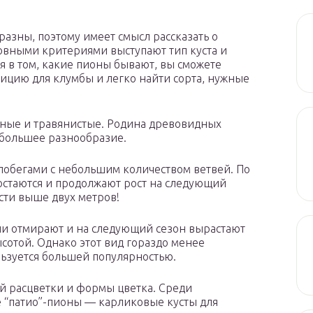
зны, поэтому имеет смысл рассказать о
овными критериями выступают тип куста и
я в том, какие пионы бывают, вы сможете
ицию для клумбы и легко найти сорта, нужные
дные и травянистые. Родина древовидных
ибольшее разнообразие.
 побегами с небольшим количеством ветвей. По
ы остаются и продолжают рост на следующий
сти выше двух метров!
бли отмирают и на следующий сезон вырастают
высотой. Однако этот вид гораздо менее
ользуется большей популярностью.
ой расцветки и формы цветка. Среди
 “патио”-пионы — карликовые кусты для