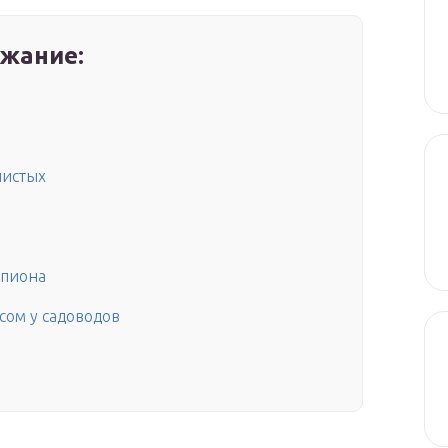
жание:
нистых
 пиона
сом у садоводов