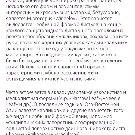
аквариумной культуре широко распространились
несколько его форм и вариантов, самым
интересным и красивым из которых, безусловно,
является M.pteropus «Windelov». Этот вариетет
выделяется необычной формой листьев: на конце
каждого ланцетовидного листа у него расположена
розетка своеобразных «пальчиков», похожая на кисть
руки, причём в хороших условиях каждый «пальчик»
на конце несёт ещё одну такую же розетку в
миниатюре. Это не дочерний кустик, как можно
было бы подумать, а именно необычное ветвление
вайи. Похож на него и вариетет «Tropica», с
характерными глубоко рассечёнными и
ветвящимися в нижней части листьями.
Часто встречается в аквариумах также узколистная и
мелколистная формы (M.p. «Narrow Leaf», «Needle
Leaf» и др.). В последние годы из Юго-Восточной
Азии завозят карликовые и другие вариететы того
же вида с необычной формой ваий, например
«филиппинский» папоротник с гофрированной
волнистой поверхностью длинного широкого листа
(формы «Philippine»и «Undulata»).