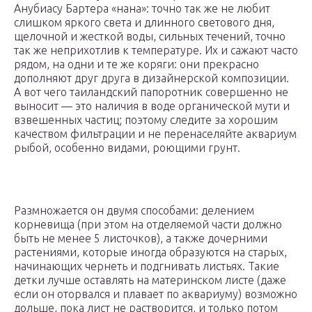
Анубиасу Бартера «нана»: точно так же не любит
слишком яркого света и длинного светового дня,
щелочной и жесткой воды, сильных течений, точно
так же неприхотлив к температуре. Их и сажают часто
рядом, на одни и те же коряги: они прекрасно
дополняют друг друга в дизайнерской композиции.
А вот чего таиландский папоротник совершенно не
выносит — это наличия в воде органической мути и
взвешенных частиц; поэтому следите за хорошим
качеством фильтрации и не перенаселяйте аквариум
рыбой, особенно видами, роющими грунт.
Размножается он двумя способами: делением
корневища (при этом на отделяемой части должно
быть не менее 5 листочков), а также дочерними
растениями, которые иногда образуются на старых,
начинающих чернеть и подгнивать листьях. Такие
детки лучше оставлять на материнском листе (даже
если он оторвался и плавает по аквариуму) возможно
дольше, пока лист не растворится, и только потом