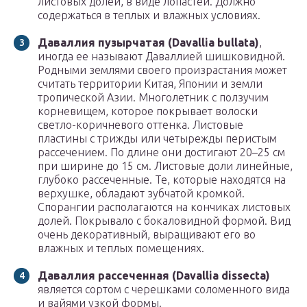
листовых долей, в виде лопастей. Должно
содержаться в теплых и влажных условиях.
Даваллия пузырчатая (Davallia bullata)
,
иногда ее называют Даваллией шишковидной.
Родными землями своего произрастания может
считать территории Китая, Японии и земли
тропической Азии. Многолетник с ползучим
корневищем, которое покрывает волоски
светло-коричневого оттенка. Листовые
пластины с трижды или четырежды перистым
рассечением. По длине они достигают 20–25 см
при ширине до 15 см. Листовые доли линейные,
глубоко рассеченные. Те, которые находятся на
верхушке, обладают зубчатой кромкой.
Спорангии располагаются на кончиках листовых
долей. Покрывало с бокаловидной формой. Вид
очень декоративный, выращивают его во
влажных и теплых помещениях.
Даваллия рассеченная (Davallia dissecta)
является сортом с черешками соломенного вида
и вайями узкой формы.