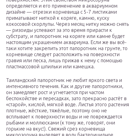
определяется и его применение в аквариумном
дизайне — отрезки корневища с 5-7 листиками
приматывают ниткой к коряге, камню, куску
кокосовой скорлупы. Через месяц нитку можно снять
— ризоиды успевают за это время прирасти к
субстрату, и папоротник на коряге или камне будет
настоящим украшением аквариума. Если же вы всё-
таки хотите закрепить этот папоротник на грунте, то
корневище следует расположить на поверхности
гравия или песка, лишь прижав к нему с помощью
пластмассовой шпильки или камешка.
Таиландский папоротник не любит яркого света и
интенсивного течения. Как и другие папоротники,
он замедляет рост и угнетается при частом
беспокойстве и пересадках, зато прекрасно растёт в
«старой», кислой, мягкой воде. Листья этого растения
плотные, жёсткие, тяжёлые, поэтому оно не
всплывает к поверхности воды и не повреждается
рыбами и моллюсками (к тому же, говорят, они
горькие на вкус!). Свежий срез корневища
микрозорума выделяет в воду бактерицидное