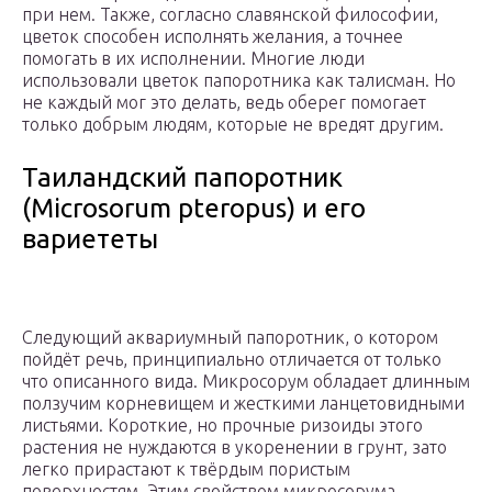
при нем. Также, согласно славянской философии,
цветок способен исполнять желания, а точнее
помогать в их исполнении. Многие люди
использовали цветок папоротника как талисман. Но
не каждый мог это делать, ведь оберег помогает
только добрым людям, которые не вредят другим.
Таиландский папоротник
(Microsorum pteropus) и его
вариететы
Следующий аквариумный папоротник, о котором
пойдёт речь, принципиально отличается от только
что описанного вида. Микросорум обладает длинным
ползучим корневищем и жесткими ланцетовидными
листьями. Короткие, но прочные ризоиды этого
растения не нуждаются в укоренении в грунт, зато
легко прирастают к твёрдым пористым
поверхностям. Этим свойством микросорума