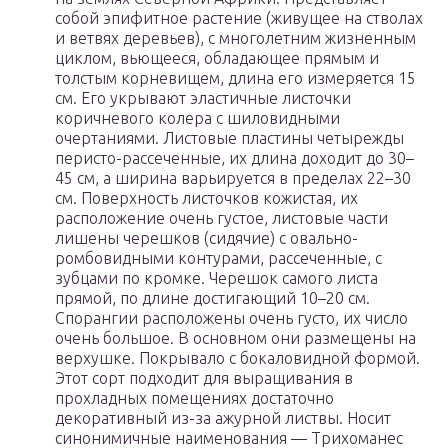
собой эпифитное растение (живущее на стволах
и ветвях деревьев), с многолетним жизненным
циклом, вьющееся, обладающее прямым и
толстым корневищем, длина его измеряется 15
см. Его укрывают эластичные листочки
коричневого колера с шиловидными
очертаниями. Листовые пластины четырежды
перисто-рассеченные, их длина доходит до 30–
45 см, а ширина варьируется в пределах 22–30
см. Поверхность листочков кожистая, их
расположение очень густое, листовые части
лишены черешков (сидячие) с овально-
ромбовидными контурами, рассеченные, с
зубцами по кромке. Черешок самого листа
прямой, по длине достигающий 10–20 см.
Спорангии расположены очень густо, их число
очень большое. В основном они размещены на
верхушке. Покрывало с бокаловидной формой.
Этот сорт подходит для выращивания в
прохладных помещениях достаточно
декоративный из-за ажурной листвы. Носит
синонимичные наименования — Трихоманес