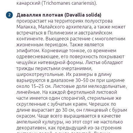
канарский (Trichomanes canariensis).
Даваллия плотная (Davallia solida)
произрастает на территориях полуострова
Малакка, Малайского архипелага, а также может
встречаться в Полинезии и австралийском
континенте. Вьющееся растение с многолетним
жизненным периодом. Также является
эпифитом. Корневище тонкое, со временем
одревесневающее, его поверхность покрывают
чешуйки нитевидной формы. Листья обладают
трижды перистыми очертаниями,
широкотреугольные. Их размеры в длину
варьируются в диапазоне 30–50 см при ширине
около 15–25 см. Листовые доли мелкодольчатые,
линейные. На каждой фертильной листовой
части имеется один спорангий, стерильные же
скругленные с зубчатым краем. Черешок по
длине вырастает до 30 см, он глянцевый с бурым
окрасом. Чаще всего выращивается в качестве
ампельной культуры, но этот сорт не настолько
декоративен, как предыдущий из-за строения