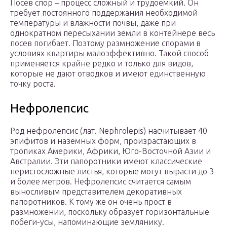
Посев спор – процесс сложный и трудоемкий. Он
требует постоянного поддержания необходимой
температуры и влажности почвы, даже при
однократном пересыхании земли в контейнере весь
посев погибает. Поэтому размножение спорами в
условиях квартиры малоэффективно. Такой способ
применяется крайне редко и только для видов,
которые не дают отводков и имеют единственную
точку роста.
Нефролепсис
Род нефролепсис (лат. Nephrolepis) насчитывает 40
эпифитов и наземных форм, произрастающих в
тропиках Америки, Африки, Юго-Восточной Азии и
Австралии. Эти папоротники имеют классические
перистосложные листья, которые могут вырасти до 3
и более метров. Нефролепсис считается самым
выносливым представителем декоративных
папоротников. К тому же он очень прост в
размножении, поскольку образует горизонтальные
побеги-усы, напоминающие землянику.