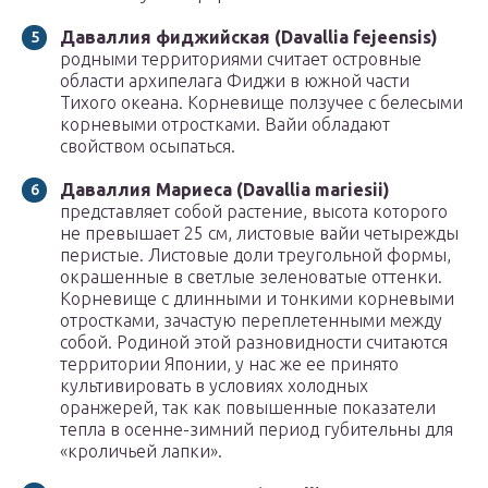
Даваллия фиджийская (Davallia fejeensis)
родными территориями считает островные
области архипелага Фиджи в южной части
Тихого океана. Корневище ползучее с белесыми
корневыми отростками. Вайи обладают
свойством осыпаться.
Даваллия Мариеса (Davallia mariesii)
представляет собой растение, высота которого
не превышает 25 см, листовые вайи четырежды
перистые. Листовые доли треугольной формы,
окрашенные в светлые зеленоватые оттенки.
Корневище с длинными и тонкими корневыми
отростками, зачастую переплетенными между
собой. Родиной этой разновидности считаются
территории Японии, у нас же ее принято
культивировать в условиях холодных
оранжерей, так как повышенные показатели
тепла в осенне-зимний период губительны для
«кроличьей лапки».