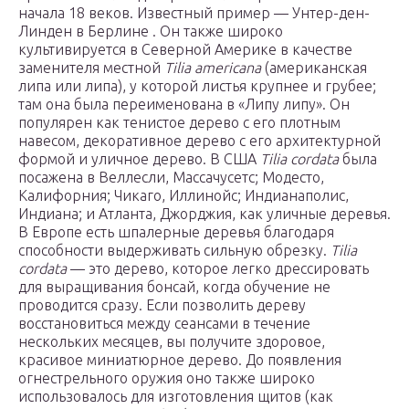
начала 18 веков. Известный пример — Унтер-ден-
Линден в Берлине . Он также широко
культивируется в Северной Америке в качестве
заменителя местной
Tilia americana
(американская
липа или липа), у которой листья крупнее и грубее;
там она была переименована в «Липу липу». Он
популярен как тенистое дерево с его плотным
навесом, декоративное дерево с его архитектурной
формой и уличное дерево. В США
Tilia cordata
была
посажена в Веллесли, Массачусетс; Модесто,
Калифорния; Чикаго, Иллинойс; Индианаполис,
Индиана; и Атланта, Джорджия, как уличные деревья.
В Европе есть шпалерные деревья благодаря
способности выдерживать сильную обрезку.
Tilia
cordata
— это дерево, которое легко дрессировать
для выращивания бонсай, когда обучение не
проводится сразу. Если позволить дереву
восстановиться между сеансами в течение
нескольких месяцев, вы получите здоровое,
красивое миниатюрное дерево. До появления
огнестрельного оружия оно также широко
использовалось для изготовления щитов (как