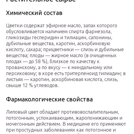
Химический состав
Цветки содержат эфирное масло, запах которого
обусловливается наличием спирта фарнезола,
гликозиды гесперидин и тилиацин, сапонины,
дубильные вещества, каротин, аскорбиновую
кислоту, сахара; прицветники — слизь и дубильные
вещества; плоды — жирное масло (в очищенных
плодах — до 58 %), близкое по качеству к
прованскому, а по вкусу — к миндальному или
персиковому; в коре есть тритерпеноид тилиадин; в
листьях — каротин, аскорбиновая кислота, слизь,
свыше 12 % углеводов.
Фармакологические свойства
Липовый цвет обладает противовоспалительным,
потогонным, успокаивающим, жаропонижающим и
мочегонным действием. В медицине его применяют
при простудных заболеваниях как потогонное и