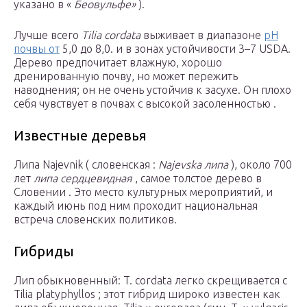
указано в «
Беовульфе»
).
Лучше всего
Tilia cordata
выживает в диапазоне
pH
почвы от
5,0 до 8,0. и в зонах устойчивости 3–7 USDA.
Дерево предпочитает влажную, хорошо
дренированную почву, но может пережить
наводнения; он не очень устойчив к засухе. Он плохо
себя чувствует в почвах с высокой засоленностью .
Известные деревья
Липа Najevnik ( словенская :
Najevska липа
), около 700
лет
липа сердцевидная
, самое толстое дерево в
Словении . Это место культурных мероприятий, и
каждый июнь под ним проходит национальная
встреча словенских политиков.
Гибриды
Лип обыкновенный: T. cordata легко скрещивается с
Tilia platyphyllos ; этот гибрид широко известен как