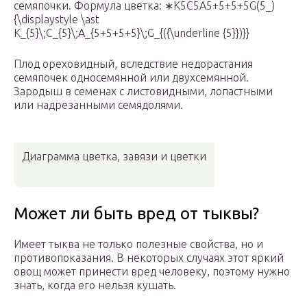
семяпочки. Формула цветка: ∗K5C5A5+5+5+5G(5_)
{\displaystyle \ast
K_{5}\;C_{5}\;A_{5+5+5+5}\;G_{({\underline {5}})}}
Плод ореховидный, вследствие недорастания
семяпочек односемянной или двухсемянной.
Зародыш в семенах с листовидными, лопастными
или надрезанными семядолями.
Диаграмма цветка, завязи и цветки
Может ли быть вред от тыквы?
Имеет тыква не только полезные свойства, но и
противопоказания. В некоторых случаях этот яркий
овощ может принести вред человеку, поэтому нужно
знать, когда его нельзя кушать.