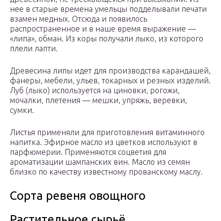
нее в старые времена умельцы подделывали печати
вза­мен медных. Отсюда и появилось
распространенное и в наше время выра­жение —
«липа», обман. Из коры получали лыко, из которого
плели лапти.
Древесина липы идет для производства карандашей,
фанеры, мебели, уль­ев, токарных и резных изделий.
Луб (лыко) используется на циновки, рого­жи,
мочалки, плетения — мешки, упряжь, веревки,
сумки.
Листья применяли для приготовления витаминного
напитка. Эфирное масло из цветков ис­пользуют в
парфюмерии. Применяются соцветия для
ароматизации шампанских вин. Масло из семян
близко по качеству известному прованскому маслу.
Сорта ревеня овощного
Растительное сырьё