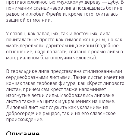
противоположностью «мужскому» дереву — дубу. В
понимании скандинавов липа посвящалась богине
радости и любви Фрейе и, кроме того, считалась
защитой от молнии.
У славян, как западных, так и восточных, липа
почиталась не просто как символ женщины, но как
«мать деревьев», дарительница жизни (подобное
отношение, надо полагать, связано с ролью липы в
материальном благополучии человека).
В геральдике липа представлена стилизованными
сердцеобразными листьями. Такие листья имеет на
концах такая гербовая фигура, как «Крест липового
листа», причем сам крест также напоминает
изогнутые ветки липы. Изображались липовые
листья также на щитах и украшениях на шлеме.
Липовый лист мог служить как указанием на
добросердечие рыцаря, так и на его славянское
происхождение.
Описание