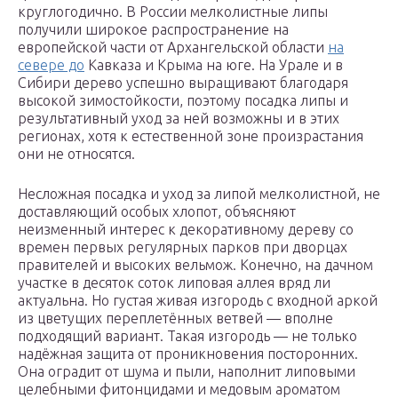
круглогодично. В России мелколистные липы
получили широкое распространение на
европейской части от Архангельской области
на
севере до
Кавказа и Крыма на юге. На Урале и в
Сибири дерево успешно выращивают благодаря
высокой зимостойкости, поэтому посадка липы и
результативный уход за ней возможны и в этих
регионах, хотя к естественной зоне произрастания
они не относятся.
Несложная посадка и уход за липой мелколистной, не
доставляющий особых хлопот, объясняют
неизменный интерес к декоративному дереву со
времен первых регулярных парков при дворцах
правителей и высоких вельмож. Конечно, на дачном
участке в десяток соток липовая аллея вряд ли
актуальна. Но густая живая изгородь с входной аркой
из цветущих переплетённых ветвей — вполне
подходящий вариант. Такая изгородь — не только
надёжная защита от проникновения посторонних.
Она оградит от шума и пыли, наполнит липовыми
целебными фитонцидами и медовым ароматом