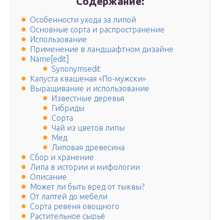
Содержание:
Особенности ухода за липой
Основные сорта и распространение
Использование
Применение в ландшафтном дизайне
Name[edit]
Synonymsedit
Капуста квашеная «По-мужски»
Выращивание и использование
Известные деревья
Гибриды
Сорта
Чай из цветов липы
Мед
Липовая древесина
Сбор и хранение
Липа в истории и мифологии
Описание
Может ли быть вред от тыквы?
От лаптей до мебели
Сорта ревеня овощного
Растительное сырьё