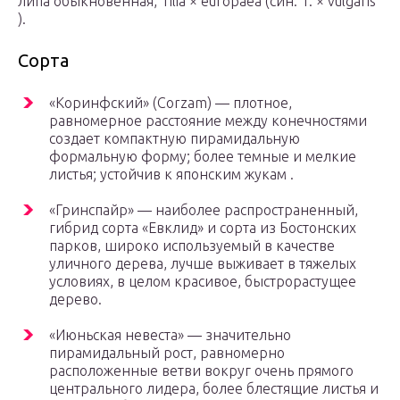
липа обыкновенная, Tilia × europaea (син. T. × vulgaris
).
Сорта
«Коринфский» (Corzam) — плотное,
равномерное расстояние между конечностями
создает компактную пирамидальную
формальную форму; более темные и мелкие
листья; устойчив к японским жукам .
«Гринспайр» — наиболее распространенный,
гибрид сорта «Евклид» и сорта из Бостонских
парков, широко используемый в качестве
уличного дерева, лучше выживает в тяжелых
условиях, в целом красивое, быстрорастущее
дерево.
«Июньская невеста» — значительно
пирамидальный рост, равномерно
расположенные ветви вокруг очень прямого
центрального лидера, более блестящие листья и