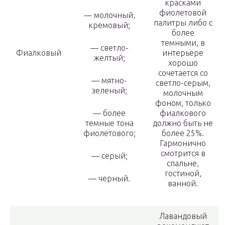
красками
фиолетовой
— молочный,
палитры либо с
кремовый;
более
темными, в
— светло-
Фиалковый
интерьере
желтый;
хорошо
сочетается со
— мятно-
светло-серым,
зеленый;
молочным
фоном, только
— более
фиалкового
темные тона
должно быть не
фиолетового;
более 25%.
Гармонично
смотрится в
— серый;
спальне,
гостиной,
— черный.
ванной.
Лавандовый