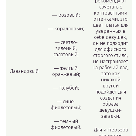
рекомендуют
сочетать с
контрастными
— розовый;
оттенками, это
цвет платья для
— коралловый;
уверенных в
себе девушек,
— светло-
он не подходит
зеленый,
для офисного
салатовый;
строгого стиля,
не настраивает
на рабочий лад,
— желтый,
Лавандовый
зато как
оранжевый;
никакой
другой
— голубой;
подойдет для
создания
— сине-
образа
фиолетовый;
девушки-
загадки.
— темный
фиолетовый.
Для интерьера
его можно