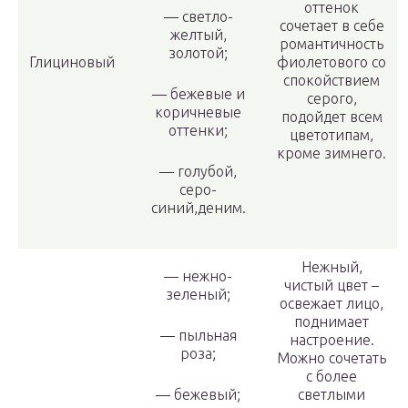
оттенок
— светло-
сочетает в себе
желтый,
романтичность
золотой;
Глициновый
фиолетового со
спокойствием
— бежевые и
серого,
коричневые
подойдет всем
оттенки;
цветотипам,
кроме зимнего.
— голубой,
серо-
синий,деним.
Нежный,
— нежно-
чистый цвет –
зеленый;
освежает лицо,
поднимает
— пыльная
настроение.
роза;
Можно сочетать
с более
— бежевый;
светлыми