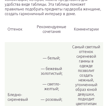
удобства виде таблицы. Эта таблица поможет
правильно подобрать предметы гардероба женщине,
создать гармоничный интерьер в доме.
Рекомендуемые
Оттенок
Комментарии
сочетания
Самый светлый
оттенок
сиреневой
— белый;
гаммы в
одежде
— бежевый
позволит
золотистый;
создать
нежный,
— светло-
утонченный
желтый;
образ юной
девушки,
Бледно-
подходит
сиреневый
— розовый;
цветотипам