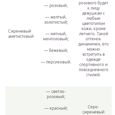
розового будет
— розовый;
к лицу
девушкам с
— желтый,
любым
золотистый;
цветотипом
кожи, кроме
Сиреневый
— мятный,
летнего. Такой
аметистовый
ментоловый;
оттенок
динамичен, его
можно
— бежевый;
встретить в
одежде
— персиковый.
спортивного и
повседневного
стилей.
— светло-
розовый;
Серо-
— красный;
сиреневый