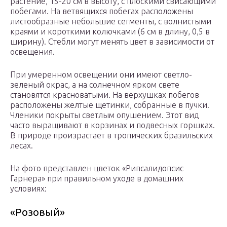
растение, 15-20 см в высоту, с плоскими свисающими
побегами. На ветвящихся побегах расположены
листообразные небольшие сегменты, с волнистыми
краями и короткими колючками (6 см в длину, 0,5 в
ширину). Стебли могут менять цвет в зависимости от
освещения.
При умеренном освещении они имеют светло-
зеленый окрас, а на солнечном ярком свете
становятся красноватыми. На верхушках побегов
расположены желтые щетинки, собранные в пучки.
Членики покрыты светлым опушением. Этот вид
часто выращивают в корзинах и подвесных горшках.
В природе произрастает в тропических бразильских
лесах.
На фото представлен цветок «Рипсалидопсис
Гарнера» при правильном уходе в домашних
условиях:
«Розовый»