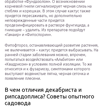
обработке «Фундазолом». О возникновении
корневой гнили сигнализирует черная слизь на
стеблях и корешках. В этом случае кактус также
придется пересаживать, но дополнительно
неповрежденные части придется
продезинфицировать в растворе фунгицида, а
гниющие – удалить. Из препаратов подойдут
«Гамаир» и «Фитоспорин».
Фитофтороз, останавливающий развитие растения,
не вылечивается – кактус придется выбрасывать. На
ранней стадии заболевания можно, впрочем,
попытаться воздействовать «Альбитом» или
«Квадрисом» в условиях полной изоляции. То же
относится и к фузариозу, симптомами которого
выступают водянистые пятна, черная сеточка и
появление плесени.
В чем отличия декабриста и
рипсадоплиса? Советы опытного
садовода