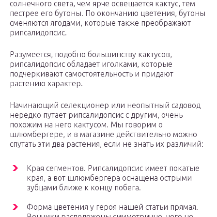
солнечного света, чем ярче освещается кактус, тем
пестрее его бутоны. По окончанию цветения, бутоны
сменяются ягодами, которые также преображают
рипсалидопсис.
Разумеется, подобно большинству кактусов,
рипсалидопсис обладает иголками, которые
подчеркивают самостоятельность и придают
растению характер.
Начинающий селекционер или неопытный садовод
нередко путает рипсалидопсис с другим, очень
похожим на него кактусом. Мы говорим о
шлюмбергере, и в магазине действительно можно
спутать эти два растения, если не знать их различий:
Края сегментов. Рипсалидопсис имеет покатые
края, а вот шлюмбергера оснащена острыми
зубцами ближе к концу побега.
Форма цветения у героя нашей статьи прямая.
Венчики расположены симметрично, чего не