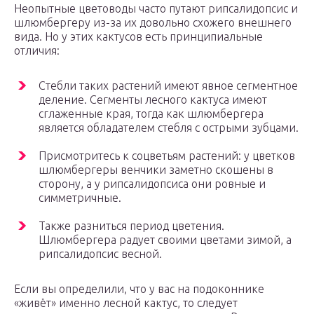
Неопытные цветоводы часто путают рипсалидопсис и
шлюмбергеру из-за их довольно схожего внешнего
вида. Но у этих кактусов есть принципиальные
отличия:
Стебли таких растений имеют явное сегментное
деление. Сегменты лесного кактуса имеют
сглаженные края, тогда как шлюмбергера
является обладателем стебля с острыми зубцами.
Присмотритесь к соцветьям растений: у цветков
шлюмбергеры венчики заметно скошены в
сторону, а у рипсалидопсиса они ровные и
симметричные.
Также разниться период цветения.
Шлюмбергера радует своими цветами зимой, а
рипсалидопсис весной.
Если вы определили, что у вас на подоконнике
«живёт» именно лесной кактус, то следует