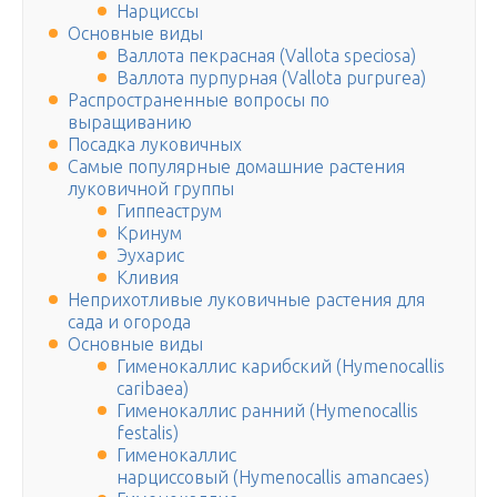
Нарциссы
Основные виды
Валлота пекрасная (Vallota speciosa)
Валлота пурпурная (Vallota purpurea)
Распространенные вопросы по
выращиванию
Посадка луковичных
Самые популярные домашние растения
луковичной группы
Гиппеаструм
Кринум
Эухарис
Кливия
Неприхотливые луковичные растения для
сада и огорода
Основные виды
Гименокаллис карибский (Hymenocallis
caribaea)
Гименокаллис ранний (Hymenocallis
festalis)
Гименокаллис
нарциссовый (Hymenocallis amancaes)