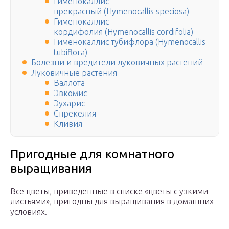
Гименокаллис
прекрасный (Hymenocallis speciosa)
Гименокаллис
кордифолия (Hymenocallis cordifolia)
Гименокаллис тубифлора (Hymenocallis
tubiflora)
Болезни и вредители луковичных растений
Луковичные растения
Валлота
Эвкомис
Эухарис
Спрекелия
Кливия
Пригодные для комнатного
выращивания
Все цветы, приведенные в списке «цветы с узкими
листьями», пригодны для выращивания в домашних
условиях.