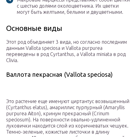
с шестью долями околоцветника. Их цветки
могут быть желтыми, белыми и двуцветными.
Основные виды
Этот род объединяет 3 вида, но согласно последним
данным Vallota speciosa и Vallota purpurea
переведены в род Cyrtanthus, а Vallota miniata в род
Clivia.
Валлота пекрасная (Vallota speciosa)
Это растение еще именуют циртантус возвышенный
(Cyrtanthus elatus), амариллис пурпурный (Amaryllis
purpurea Aiton), кринум прекрасный (Crinum
speciosum). На поверхности овально-удлиненной
луковички находится слой из коричневатых чешуек.
Темно-зеленые, кожистые листочки в длину