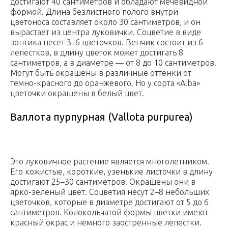
достигают 40 сантиметров и обладают мечевидной
формой. Длина безлистного полого внутри
цветоноса составляет около 30 сантиметров, и он
вырастает из центра луковички. Соцветие в виде
зонтика несет 3–6 цветочков. Венчик состоит из 6
лепестков, в длину цветок может достигать 8
сантиметров, а в диаметре ― от 8 до 10 сантиметров.
Могут быть окрашены в различные оттенки от
темно-красного до оранжевого. Но у сорта «Alba»
цветочки окрашены в белый цвет.
Валлота пурпурная (Vallota purpurea)
Это луковичное растение является многолетником.
Его кожистые, короткие, узенькие листочки в длину
достигают 25–30 сантиметров. Окрашены они в
ярко-зеленый цвет. Соцветия несут 2–8 небольших
цветочков, которые в диаметре достигают от 5 до 6
сантиметров. Колокольчатой формы цветки имеют
красный окрас и немного заостренные лепестки.